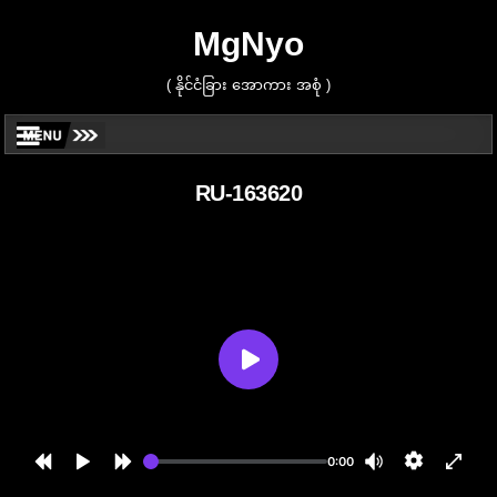
MgNyo
( နိုင်ငံခြား အောကား အစုံ )
RU-163620
0:00