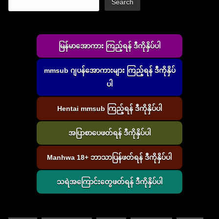
Search
မြန်မာအောကား ကြည့်ရန် ဒီကိုနှိပ်ပါ
mmsub ဂျပန်အောကားများ ကြည့်ရန် ဒီကိုနှိပ်
ပါ
Hentai mmsub ကြည့်ရန် ဒီကိုနှိပ်ပါ
အပြာစာပေဖတ်ရန် ဒီကိုနှိပ်ပါ
Manhwa 18+ ဘာသာပြန်ဖတ်ရန် ဒီကိုနှိပ်ပါ
သရဲအကြောင်းတွေဖတ်ရန် ဒီကိုနှိပ်ပါ