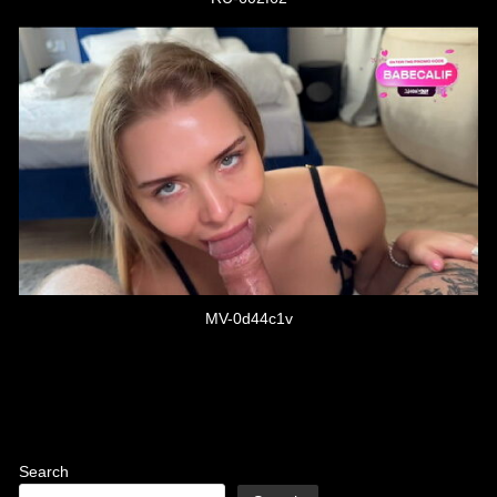
MV-0d44c1v
Post
navigation
Search