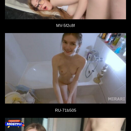
MV-5f2c8f
RU-71b505