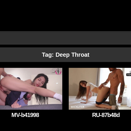
Tag:
Deep Throat
MV-b41998
RU-87b48d