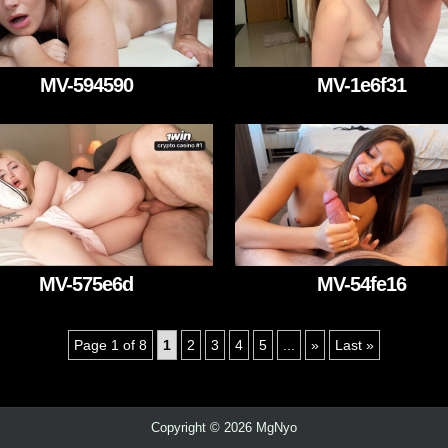
MV-594590
MV-1e6f31
MV-575e6d
MV-54fe16
Page 1 of 8
1
2
3
4
5
...
»
Last »
Copyright © 2026 MgNyo