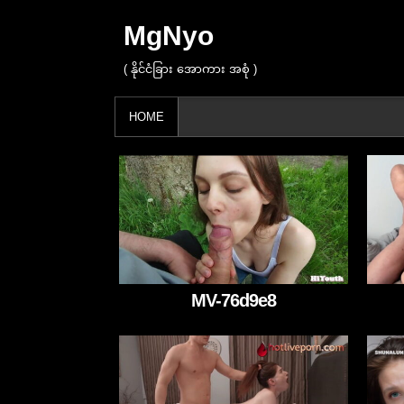
MgNyo
( နိုင်ငံခြား အောကား အစုံ )
HOME
MV-76d9e8