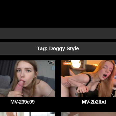
Tag:
Doggy Style
MV-239e09
MV-2b2fbd