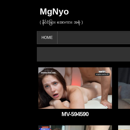
MgNyo
( နိုင်ငံခြား အောကား အစုံ )
HOME
MV-594590