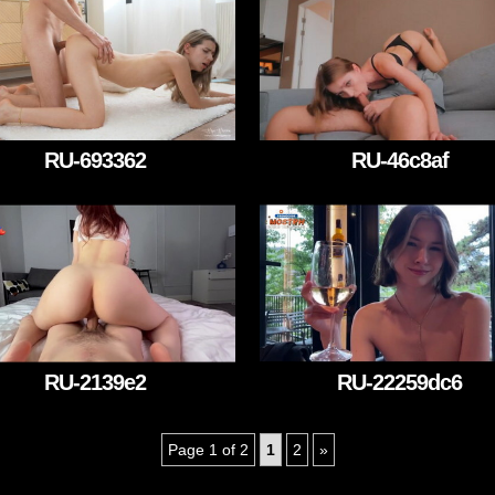
RU-693362
RU-46c8af
RU-22259dc6
RU-2139e2
Page 1 of 2
1
2
»