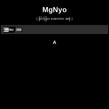
MgNyo
( နိုင်ငံခြား အောကား အစုံ )
A