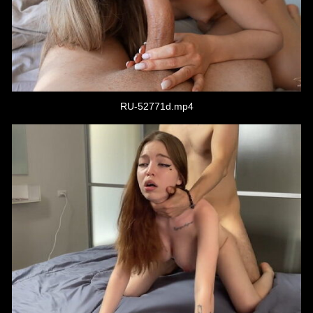
RU-52771d.mp4