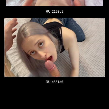
RU-2139e2
RU-c881d6
Post
navigation